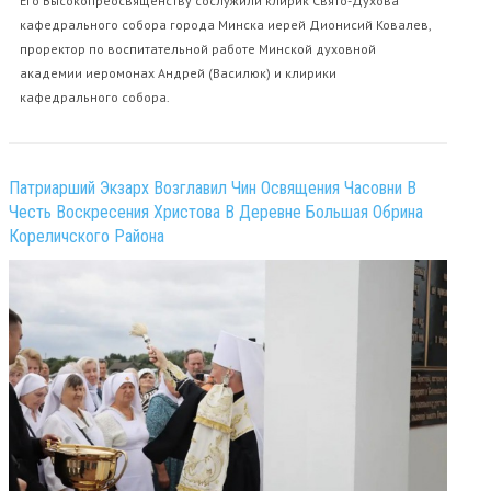
Его Высокопреосвященству сослужили клирик Свято-Духова
кафедрального собора города Минска иерей Дионисий Ковалев,
проректор по воспитательной работе Минской духовной
академии иеромонах Андрей (Василюк) и клирики
кафедрального собора.
Патриарший Экзарх Возглавил Чин Освящения Часовни В
Честь Воскресения Христова В Деревне Большая Обрина
Кореличского Района