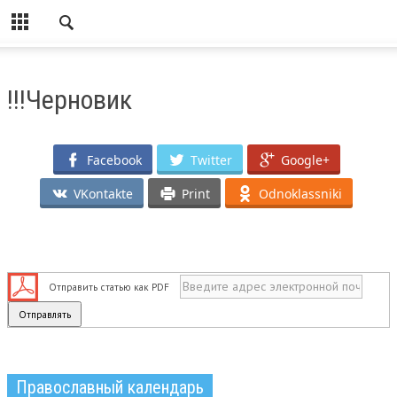
!!!Черновик
Facebook
Twitter
Google+
VKontakte
Print
Odnoklassniki
Отправить статью как PDF
Православный календарь