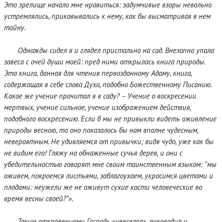
Это зрелище начало мне нравиться: задумчивые взоры невольно
устремлялись, приковывались к нему, как бы высматривая в нем
тайну.
Однажды сидел я и глядел пристально на сад. Внезапно упала
завеса с очей души моей: пред ними открылась книга природы.
Эта книга, данная для чтения первозданному Адаму, книга,
содержащая в себе слова Духа, подобно Божественному Писанию.
Какое же учение прочитал я в саду? – Учение о воскресении
мертвых, учение сильное, учение изображением действия,
подобного воскресению. Если б мы не привыкли видеть оживление
природы весною, то оно показалось бы нам вполне чудесным,
невероятным. Не удивляемся от привычки; видя чудо, уже как бы
не видим его! Гляжу на обнаженные сучья дерев, и они с
убедительностью говорят мне своим таинственным языком: ‟мы
оживем, покроемся листьями, заблагоухаем, украсимся цветами и
плодами: неужели же не оживут сухие кости человеческие во
время весны своей?”».
Таким откровениями Господь «увеселял», руководил и