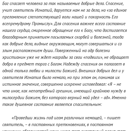
Бог спасает человека за так называемые добрые дела. Спасение,
учит святитель Игнатий, даруется нам не за дела, но «за единое
преломление слепотствующей воли нашей и покорность Его
всепремудрому Промыслу». Для спасения важнее всего состояние
нашего сердца, смиренное обращение его к Богу, что достигается
благодарным принятием посылаемых скорбей и болезней, тогда
как добрые дела, видные окружающим, могут совершаться и со
злым расположением души. Поверженный на одр болезни
христианин уже не ждет награды за свои «подвиги», не обращает
добро в предмет торга с Богом. Надежду спасения он полагает в
одной только любви и милости Божией. Внешних добрых дел и у
святителя Игнатия было немало, но при этом он, понимая их
истинное значение, совершенно искренне исповедовал: «Я – не
что иное, как непотребный грешник, имеющий крайнюю нужду в
милосердии Божием, без которого верный мой удел – ад». Именно
такое душевное состояние является спасительным:
«Проведши жизнь под игом различных немощей, – пишет
святитель, – в постоянных преткновениях, в постоянном