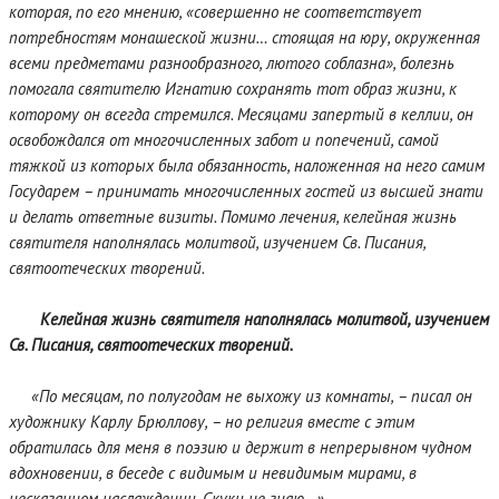
которая, по его мнению, «совершенно не соответствует
потребностям монашеской жизни… стоящая на юру, окруженная
всеми предметами разнообразного, лютого соблазна», болезнь
помогала святителю Игнатию сохранять тот образ жизни, к
которому он всегда стремился. Месяцами запертый в келлии, он
освобождался от многочисленных забот и попечений, самой
тяжкой из которых была обязанность, наложенная на него самим
Государем – принимать многочисленных гостей из высшей знати
и делать ответные визиты. Помимо лечения, келейная жизнь
святителя наполнялась молитвой, изучением Св. Писания,
святоотеческих творений.
Келейная жизнь святителя наполнялась молитвой, изучением
Св. Писания, святоотеческих творений.
«По месяцам, по полугодам не выхожу из комнаты, – писал он
художнику Карлу Брюллову, – но религия вместе с этим
обратилась для меня в поэзию и держит в непрерывном чудном
вдохновении, в беседе с видимым и невидимым мирами, в
несказанном наслаждении. Скуки не знаю…».