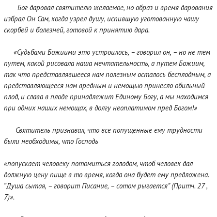
Бог даровал святителю желаемое, но образ и время дарования
избрал Он Сам, когда узрел душу, испившую уготованную чашу
скорбей и болезней, готовой к принятию дара.
«Судьбами Божиими это устроилось, – говорил он, – но не тем
путем, какой рисовала наша мечтательность, а путем Божиим,
так что представлявшееся нам полезным осталось бесплодным, а
представляющееся нам вредным и немощью принесло обильный
плод, и слава в плоде принадлежит Единому Богу, а мы находимся
при одних наших немощах, в долгу неоплатимом пред Богом!»
Святитель признавал, что все попущенные ему трудности
были необходимы, что Господь
«попускает человеку потомиться голодом, чтоб человек дал
должную цену пище в то время, когда она будет ему предложена.
‟Душа сытая, – говорит Писание, – сотом рыгается” (Притч. 27 ,
7)».