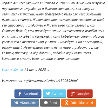
сердце верного ученика Христова, с истинным духовным разумом
переносящего страдания и болезни, которыми, как говорил
святитель Игнатий, «Богу благоугодно было для него заменить
духовного старца». Животворящие наставления святителя, плод
его страданий и радостей о Живом Боге, суть словеса Духа
Святого. Всякий, кто последует этим наставлениям, освободится
от страха скорбей и болезней, и сила Победителя смерти Иисуса
уведет его с тесного пути уныния и малодушия на просторный,
исполненный Невечернего света путь мира и радости о Духе
Святом, претворив одр болезни, подобно одру святителя
Игнатия, в «место богопознания и самопознания».
Илья Кабанов
, 23 июня 2020 г.
Источник: http://www.pravoslavie.ru/132069.html
Facebook
Twitter
Google+
VKontakte
Print
Odnoklassniki