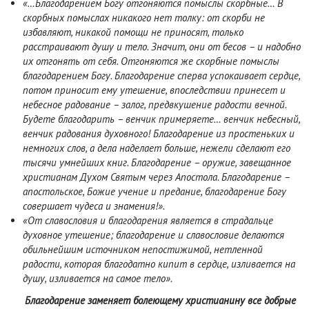
«…Благодарением Богу отгоняются помыслы скорбные… В
скорбных помыслах никакого нет толку: от скорби не
избавляют, никакой помощи не приносят, только
расстраивают душу и тело. Значит, они от бесов – и надобно
их отгонять от себя. Отгоняются же скорбные помыслы
благодарением Богу. Благодарение сперва успокаивает сердце,
потом приносит ему утешение, впоследствии принесет и
небесное радование – залог, предвкушение радости вечной.
Будете благодарить – венчик примеряете… венчик небесный,
венчик радования духовного! Благодарение из простеньких и
немногих слов, а дела наделает больше, нежели сделают его
тысячи умнейших книг. Благодарение – оружие, завещанное
христианам Духом Святым через Апостола. Благодарение –
апостольское, Божие учение и предание, благодарение Богу
совершает чудеса и знамения!».
«От славословия и благодарения является в страдальце
духовное утешение; благодарение и славословие делаются
обильнейшим источником непостижимой, нетленной
радости, которая благодатно кипит в сердце, изливается на
душу, изливается на самое тело».
Благодарение заменяет болеющему христианину все добрые