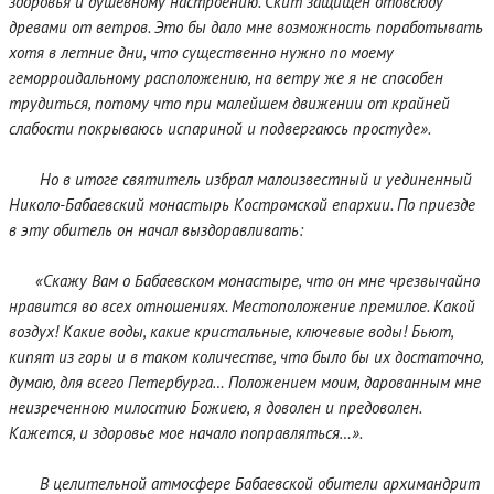
здоровья и душевному настроению. Скит защищен отовсюду
древами от ветров. Это бы дало мне возможность поработывать
хотя в летние дни, что существенно нужно по моему
геморроидальному расположению, на ветру же я не способен
трудиться, потому что при малейшем движении от крайней
слабости покрываюсь испариной и подвергаюсь простуде».
Но в итоге святитель избрал малоизвестный и уединенный
Николо-Бабаевский монастырь Костромской епархии. По приезде
в эту обитель он начал выздоравливать:
«Скажу Вам о Бабаевском монастыре, что он мне чрезвычайно
нравится во всех отношениях. Местоположение премилое. Какой
воздух! Какие воды, какие кристальные, ключевые воды! Бьют,
кипят из горы и в таком количестве, что было бы их достаточно,
думаю, для всего Петербурга… Положением моим, дарованным мне
неизреченною милостию Божиею, я доволен и предоволен.
Кажется, и здоровье мое начало поправляться…».
В целительной атмосфере Бабаевской обители архимандрит