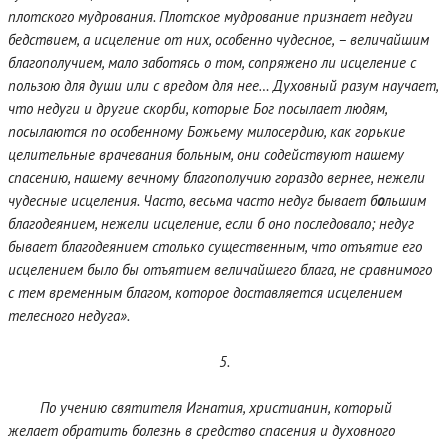
плотского мудрования. Плотское мудрование признает недуги
бедствием, а исцеление от них, особенно чудесное, – величайшим
благополучием, мало заботясь о том, сопряжено ли исцеление с
пользою для души или с вредом для нее… Духовный разум научает,
что недуги и другие скорби, которые Бог посылает людям,
посылаются по особенному Божьему милосердию, как горькие
целительные врачевания больным, они содействуют нашему
спасению, нашему вечному благополучию гораздо вернее, нежели
чудесные исцеления. Часто, весьма часто недуг бывает б
о
льшим
благодеянием, нежели исцеление, если б оно последовало; недуг
бывает благодеянием столько существенным, что отъятие его
исцелением было бы отъятием величайшего блага, не сравнимого
с тем временным благом, которое доставляется исцелением
телесного недуга».
5.
По учению святителя Игнатия, христианин, который
желает обратить болезнь в средство спасения и духовного