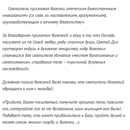
Святитель признавал болезни отеческим Божественным
«наказанием» (со слав. яз. наставлением, вразумлением),
«руководствующим к вечному блаженству».
За благодарное принятие болезней и веру в то, что Господь
посылает их по Своей любви, ради спасения души, Святой Дух
претворял недуги в духовное лекарство, «одр болезни»
становился для святителя Игнатия «местом богопознания и
самопознания», страдания тела – «причиной духовных
наслаждений».
Духовная польза болезней была такова, что святитель Игнатий
обращался к ним с мольбой:
«Придите, Богом посылаемые, помучьте грешное тело, пожгите
его, потерзайте его за те беззакония, коих жилищем оно было!..
Подобает тому, кто хочет приблизиться к Богу, пройти душой и
телом сквозь многие скорби и болезни…».