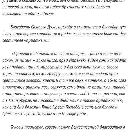
упущении обязанностей моих, имею тот счастливый результат
из такой жизни, что всю надежду спасения моего должен
возлагать на единого Бога».
Благодать Святого Духа, нисходя в смиренную и благодарную
душу, претворяла страдания в радость, делала время болезни для
святителя «приятным»:
«Приехав в обитель, я получил подарок, – рассказывал он в
одном из писем. – 14-го числа, пред утренею, видел сон: как будто
хочу подать нищим милостыню и для сего вынимаю из своего
кармана кошелек, из коего вдруг выскочил мне на ладонь ярко
светящийся золотой крест. В тот же день я занемог, а 16-го слег
в постель; приключилась горячка; семь дней не принимал никакой
пищи; теперь хотя и получше, но очень слаб. С того времени, как
я в Петербурге, не проводил я дней моих с такою приятностью,
как сии дни болезни. Точно Крест Господень есть иго благое и
бремя легкое, а со Иисусом и на Голгофе рай».
Таковы таинства, совершаемые Божественной благодатью в