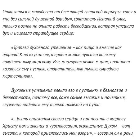
Отказаться в молодости от блестящей светской карьеры, хотя и
«не без сильной душевной борьбы», святитель Игнатий смог,
только познав на опыте радость богообщения, которая утешала
дух и исцеляла страждущее сердце:
«Трапеза духовного утешения – как пища и вместе как
отрава! Кто вкусит её, теряет живое чувство ко всему
вожделенному мирскому. Все, многоуважаемое миром, начинает
казаться ему пустою, отвратительною пылью, смрадною
мертвечиною».
Духовные утешения влекли его в пустыню, в безмолвие и
безвестность, поэтому все, даже самые высокие и почетные,
служения виделись ему только помехой на пути.
«…Быть епископом своего сердца и приносить в жертву
Христу помышления и чувствования, освященные Духом, – вот
высота, к которой привлекались мои взоры», – говорил он в речи