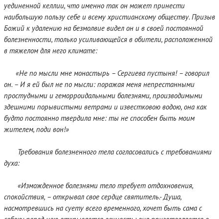
уединенной келлии, что именно так он может принести
наибольшую пользу себе и всему христианскому обществу. Призыв
Божий к удалению на безмолвие видел он и в своей постоянной
болезненности, только усиливающейся в обители, расположенной
в тяжелом для него климате:
«Не по мысли мне монастырь – Сергиева пустыня! – говорил
он. – И я ей был не по мысли: поражая меня непрестанными
простудными и геморроидальными болезнями, производимыми
здешними порывистыми ветрами и известковою водою, она как
будто постоянно твердила мне: ты не способен быть моим
жителем, поди вон!»
Требования болезненного тела согласовались с требованиями
духа:
«Изможденное болезнями тело требует отдохновения,
спокойствия, – открывал свое сердце святитель.- Душа,
насмотревшись на суету всего временного, хочет быть сама с