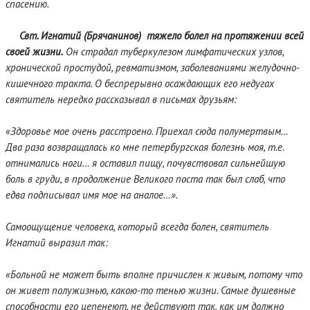
спасению.
Свт. Игнатий (Брячанинов) тяжело болел на протяжении всей
своей жизни.
Он страдал туберкулезом лимфатических узлов,
хронической простудой, ревматизмом, заболеваниями желудочно-
кишечного тракта. О беспрерывно осаждающих его недугах
святитель нередко рассказывал в письмах друзьям:
«Здоровье мое очень расстроено. Приехал сюда полумертвым…
Два раза возвращалась ко мне петербургская болезнь моя, т.е.
отнимались ноги… я оставил пищу, почувствовал сильнейшую
боль в груди, в продолжение Великого поста так был слаб, что
едва подписывал имя мое на аналое…».
Самоощущение человека, который всегда болен, святитель
Игнатий выразил так:
«Больной не может быть вполне причислен к живым, потому что
он живет полужизнью, какою-то тенью жизни. Самые душевные
способности его цепенеют, не действуют так, как им должно