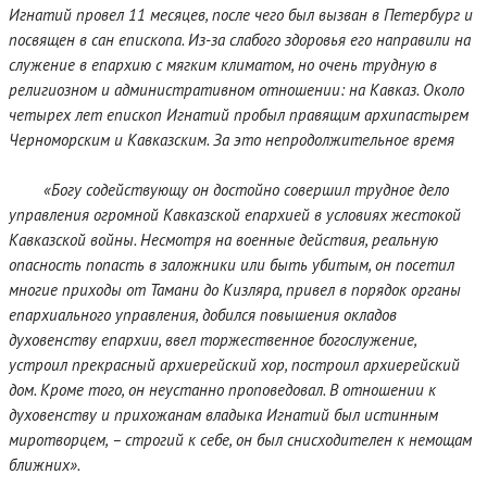
Игнатий провел 11 месяцев, после чего был вызван в Петербург и
посвящен в сан епископа. Из-за слабого здоровья его направили на
служение в епархию с мягким климатом, но очень трудную в
религиозном и административном отношении: на Кавказ. Около
четырех лет епископ Игнатий пробыл правящим архипастырем
Черноморским и Кавказским. За это непродолжительное время
«Богу содействующу он достойно совершил трудное дело
управления огромной Кавказской епархией в условиях жестокой
Кавказской войны. Несмотря на военные действия, реальную
опасность попасть в заложники или быть убитым, он посетил
многие приходы от Тамани до Кизляра, привел в порядок органы
епархиального управления, добился повышения окладов
духовенству епархии, ввел торжественное богослужение,
устроил прекрасный архиерейский хор, построил архиерейский
дом. Кроме того, он неустанно проповедовал. В отношении к
духовенству и прихожанам владыка Игнатий был истинным
миротворцем, – строгий к себе, он был снисходителен к немощам
ближних».