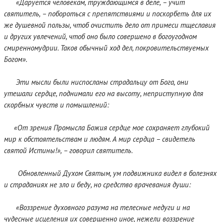
«Даруется человекам, труждающимся в деле, – учит
святитель, – побороться с препятствиями и поскорбеть для их
же душевной пользы, чтоб очистить дело от примеси тщеславия
и других увлечений, чтоб оно было совершено в богоугодном
смиренномудрии. Таков обычный ход дел, покровительствуемых
Богом».
Эти мысли были ниспосланы страдальцу от Бога, они
утешали сердце, поднимали его на высоту, неприступную для
скорбных чувств и помышлений:
«От зрения Промысла Божия сердце мое сохраняет глубокий
мир к обстоятельствам и людям. А мир сердца – свидетель
святой Истины!», – говорил святитель.
Обновленный Духом Святым, ум подвижника видел в болезнях
и страданиях не зло и беду, но средство врачевания души:
«Воззрение духовного разума на телесные недуги и на
чудесные исцеления их совершенно иное, нежели воззрение