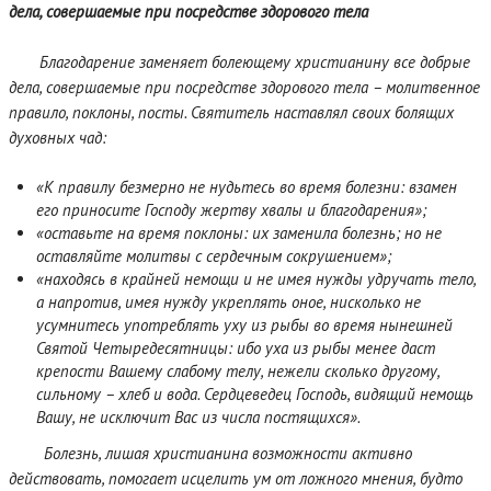
дела, совершаемые при посредстве здорового тела
Благодарение заменяет болеющему христианину все добрые
дела, совершаемые при посредстве здорового тела – молитвенное
правило, поклоны, посты. Святитель наставлял своих болящих
духовных чад:
«К правилу безмерно не нудьтесь во время болезни: взамен
его приносите Господу жертву хвалы и благодарения»;
«оставьте на время поклоны: их заменила болезнь; но не
оставляйте молитвы с сердечным сокрушением»;
«находясь в крайней немощи и не имея нужды удручать тело,
а напротив, имея нужду укреплять оное, нисколько не
усумнитесь употреблять уху из рыбы во время нынешней
Святой Четыредесятницы: ибо уха из рыбы менее даст
крепости Вашему слабому телу, нежели сколько другому,
сильному – хлеб и вода. Сердцеведец Господь, видящий немощь
Вашу, не исключит Вас из числа постящихся».
Болезнь, лишая христианина возможности активно
действовать, помогает исцелить ум от ложного мнения, будто