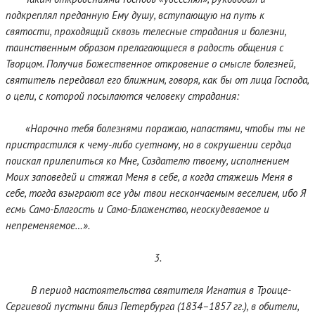
подкреплял преданную Ему душу, вступающую на путь к
святости, проходящий сквозь телесные страдания и болезни,
таинственным образом прелагающиеся в радость общения с
Творцом. Получив Божественное откровение о смысле болезней,
святитель передавал его ближним, говоря, как бы от лица Господа,
о цели, с которой посылаются человеку страдания:
«Нарочно тебя болезнями поражаю, напастями, чтобы ты не
пристрастился к чему-либо суетному, но в сокрушении сердца
поискал прилепиться ко Мне, Создателю твоему, исполнением
Моих заповедей и стяжал Меня в себе, а когда стяжешь Меня в
себе, тогда взыграют все уды твои нескончаемым веселием, ибо Я
есмь Само-Благость и Само-Блаженство, неоскудеваемое и
непременяемое…».
3.
В период настоятельства святителя Игнатия в Троице-
Сергиевой пустыни близ Петербурга (1834–1857 гг.), в обители,