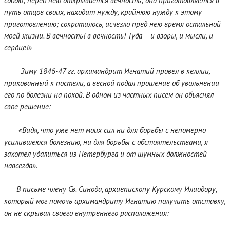
собою; перед нею открывается вечность; она приготовляется в
путь отцов своих, находит нужду, крайнюю нужду к этому
приготовлению; сократилось, исчезло пред нею время остальной
моей жизни. В вечность! в вечность! Туда – и взоры, и мысли, и
сердце!»
Зиму 1846-47 гг. архимандрит Игнатий провел в келлии,
прикованный к постели, а весной подал прошение об увольнении
его по болезни на покой. В одном из частных писем он объяснял
свое решение:
«Видя, что уже нет моих сил ни для борьбы с непомерно
усилившеюся болезнию, ни для борьбы с обстоятельствами, я
захотел удалиться из Петербурга и от шумных должностей
навсегда».
В письме члену Св. Синода, архиепископу Курскому Илиодору,
который мог помочь архимандриту Игнатию получить отставку,
он не скрывал своего внутреннего расположения: