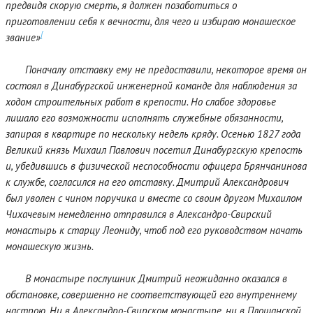
предвидя скорую смерть, я должен позаботиться о
приготовлении себя к вечности, для чего и избираю монашеское
[
звание»
Поначалу отставку ему не предоставили, некоторое время он
состоял в Динабургской инженерной команде для наблюдения за
ходом строительных работ в крепости. Но слабое здоровье
лишало его возможности исполнять служебные обязанности,
запирая в квартире по нескольку недель кряду. Осенью 1827 года
Великий князь Михаил Павлович посетил Динабургскую крепость
и, убедившись в физической неспособности офицера Брянчанинова
к службе, согласился на его отставку. Дмитрий Александрович
был уволен с чином поручика и вместе со своим другом Михаилом
Чихачевым немедленно отправился в Александро-Свирский
монастырь к старцу Леониду, чтоб под его руководством начать
монашескую жизнь.
В монастыре послушник Дмитрий неожиданно оказался в
обстановке, совершенно не соответствующей его внутреннему
настрою. Ни в Александро-Свирском монастыре, ни в Площанской