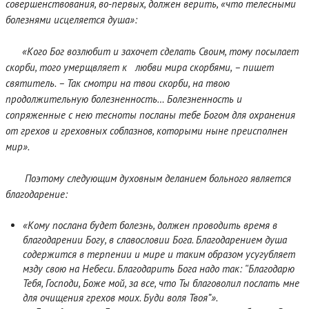
совершенствования, во-первых, должен верить, «что телесными
болезнями исцеляется душа»:
«Кого Бог возлюбит и захочет сделать Своим, тому посылает
скорби, того умерщвляет к любви мира скорбями, – пишет
святитель. – Так смотри на твои скорби, на твою
продолжительную болезненность… Болезненность и
сопряженные с нею тесноты посланы тебе Богом для охранения
от грехов и греховных соблазнов, которыми ныне преисполнен
мир».
Поэтому следующим духовным деланием больного является
благодарение:
«Кому послана будет болезнь, должен проводить время в
благодарении Богу, в славословии Бога. Благодарением душа
содержится в терпении и мире и таким образом усугубляет
мзду свою на Небеси. Благодарить Бога надо так: ‟Благодарю
Тебя, Господи, Боже мой, за все, что Ты благоволил послать мне
для очищения грехов моих. Буди воля Твоя”».