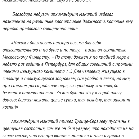
Благодаря недугам архимандрит Игнатий избегал
назначения на различные хлопотливые должности, которые ему
нередко предлагало священноначалие.
«Нахожу должность цензора весьма для себя
отяготительною и по душе и по телу, – писал он святителю
Московскому Филарету. – По телу: должен я по крайней мере в
неделю раз ездить в Петербург, для общих совещаний с прочими
членами цензурнаго комитета. (…) Для человека, живущего в
столице и пользующегося здоровьем, сие удобно и легко; но мне,
при сильном расстройстве нерв, загородному жителю, до
безмерия отяготительно. За каждую поездку в город плачу
дорого; должен лежать целые сутки, так ослабну, так заломит
кости!»
Архимандрит Игнатий привел Троице-Сергиеву пустынь в
цветущее состояние, сам же он был уверен, что находится не на
своем месте, что его призвание – молитва и плач о грехах в