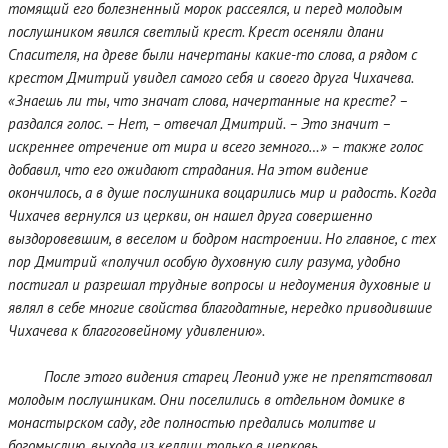
томящий его болезненный морок рассеялся, и перед молодым
послушником явился светлый крест. Крест осеняли длани
Спасителя, на древе были начертаны какие-то слова, а рядом с
крестом Дмитрий увидел самого себя и своего друга Чихачева.
«Знаешь ли ты, что значат слова, начертанные на кресте? –
раздался голос. – Нет, – отвечал Дмитрий. – Это значит –
искреннее отречение от мира и всего земного…» – также голос
добавил, что его ожидают страдания. На этом видение
окончилось, а в душе послушника воцарились мир и радость. Когда
Чихачев вернулся из церкви, он нашел друга совершенно
выздоровевшим, в веселом и бодром настроении. Но главное, с тех
пор Дмитрий «получил особую духовную силу разума, удобно
постигал и разрешал трудные вопросы и недоумения духовные и
являл в себе многие свойства благодатные, нередко приводившие
Чихачева к благоговейному удивлению».
После этого видения старец Леонид уже не препятствовал
молодым послушникам. Они поселились в отдельном домике в
монастырском саду, где полностью предались молитве и
богомыслию, выходя из келлии только в церковь.