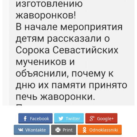
Facebook
Twitter
Google+
VKontakte
Print
Odnoklassniki