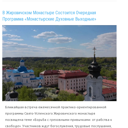
В Жировичском Монастыре Состоится Очередная
Программа «Монастырские Духовные Выходные»
Ближайшая встреча ежемесячной практико-ориентированной
программы Свято-Успенского Жировичского монастыря
посвящена теме «Борьба с греховными привычками: от рабства к
свободе». Участников ждут богослужения, трудовые послушания,