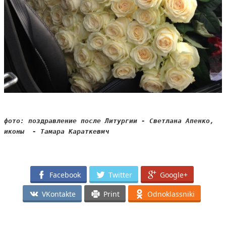
фото: поздравление после Литургии - Светлана Апенко, 

иконы  - Тамара Караткевмч
*
Facebook
Twitter
Google+
VKontakte
Print
Odnoklassniki