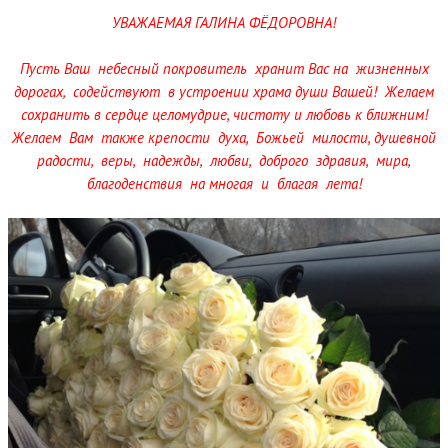
УВАЖАЕМАЯ ГАЛИНА ФЁДОРОВНА!
Пусть Ваш небесный покровитель хранит Вас на жизненных
дорогах, содействуют в устроении храма души Вашей! Желаем
сохранить в сердце целомудрие, чистоту и любовь к ближним!
Желаем Вам также крепости духа, Божьей милости, душевной
радости, веры, надежды, любви, доброго здравия, мира,
благоденствия на многая и благая лета!