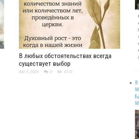
В любых обстоятельствах всегда
существует выбор
Авг 3, 2026
0
4735
В
М
Б
М