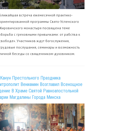
Ближайшая встреча ежемесячной практико-
ориентированной программы Свято-Успенского
Жировичского монастыря посвящена теме
«Борьба с греховными привычками: от рабства к
свободе». Участников ждут богослужения,
трудовые послушания, семинары и возможность
личной беседы со священником-духовником.
 Канун Престольного Праздника
итрополит Вениамин Возглавил Всенощное
дение В Храме Святой Равноапостольной
арии Магдалины Города Минска