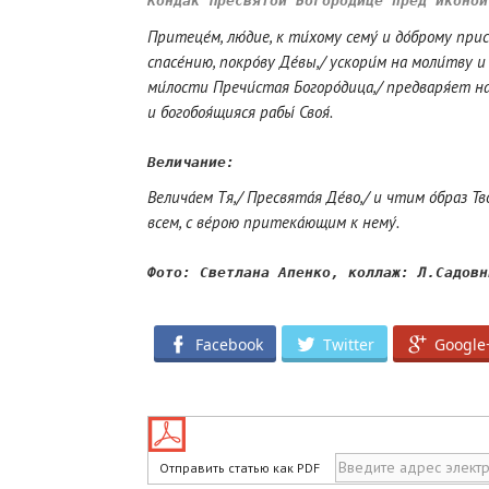
Кондак Пресвятой Богородице пред иконой
Притеце́м, лю́дие, к ти́хому сему́ и до́брому при
спасе́нию, покро́ву Де́вы,/ ускори́м на моли́тву 
ми́лости Пречи́стая Богоро́дица,/ предваря́ет на
и богобоя́щияся рабы́ Своя́.
Величание:
Велича́ем Тя,/ Пресвята́я Де́во,/ и чтим о́браз Т
всем, с ве́рою притека́ющим к нему́.
*
Facebook
Twitter
Google
Отправить статью как PDF