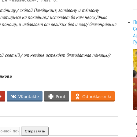
 Ея «Казанской», 
глас 8:
ста́нищу,/ ско́рой Помо́щнице, гото́вому и те́плому
и потщи́мся на покая́ние:/ источа́ет бо нам неоску́дныя
П
 по́мощь, и избавля́ет от вели́ких бед и зол// благонра́вныя
С
А
Г
вой святы́й,/ от него́же истека́ет благода́тная по́мощь//
+
VKontakte
Print
Odnoklassniki