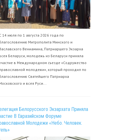
С 14 июля по 1 августа 2026 года по
благословению Митрополита Минского и
Заславского Вениамина, Патриаршего Экзарха
всея Беларуси, молодежь из Беларуси приняла
участие в Международном съезде «Содружество
православной молодежи», который проходил по
благословению Святейшего Патриарха
Московского и всея Руси...
елегация Белорусского Экзархата Приняла
частие В Евразийском Форуме
равославной Молодежи «Небо. Человек.
тепь»