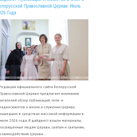
елорусской Православной Церкви: Июль
026 Года
Редакция официального сайта Белорусской
Православной Церкви предлагает вниманию
читателей обзор публикаций, теле- и
радиосюжетов о жизни и служении Церкви,
вышедших в средствах массовой информации в
июле 2026 года. В дайджест вошли материалы,
посвященные людям Церкви, святым и святыням,
взаимодействию Церкви...