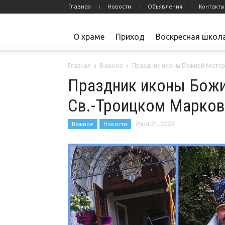
Главная
Новости
Объявления
Контакты
О храме
Приход
Воскресная школ
Главная
Важное
Праздник иконы Божией Матер
Праздник иконы Божи
Св.-Троицком Марко
Важное
Новости
Июл 21, 2023