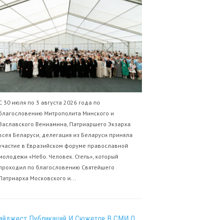
С 30 июля по 3 августа 2026 года по
благословению Митрополита Минского и
Заславского Вениамина, Патриаршего Экзарха
всея Беларуси, делегация из Беларуси приняла
участие в Евразийском форуме православной
молодежи «Небо. Человек. Степь», который
проходил по благословению Святейшего
Патриарха Московского и...
айджест Публикаций И Сюжетов В СМИ О