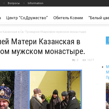
Вопросы
Information
а
Центр “СоДружество”
Обитель Ксении
“Белый цв
и Казанская в Св.-Троицком Марковом мужском монастыре.
ей Матери Казанская в
вом мужском монастыре.
0
1677
М
М
П