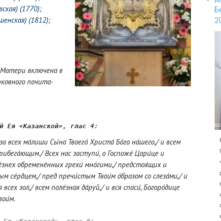
ская) (1770)
;
Б
шенская) (1812)
;
2
 Ма­те­ри вклю­че­на в
ков­но­го по­чи­та­
й Ея «Казанской», 
глас 4:
за всех мо́лиши Сы́на Твоего́ Христа́ Бо́га на́шего,/ и всем
рибега́ющим./ Всех нас заступи́, о Госпоже́ Цари́це и
ле́знех обремене́нных грехи́ мно́гими,/ предстоя́щих и
м се́рдцем,/ пред пречи́стым Твои́м о́бразом со слеза́ми,/ и
всех зол,/ всем поле́зная да́руй,/ и вся спаси́, Богоро́дице
вои́м.