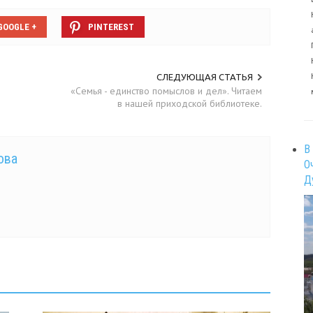
GOOGLE +
PINTEREST
СЛЕДУЮЩАЯ СТАТЬЯ
«Семья - единство помыслов и дел». Читаем
в нашей приходской библиотеке.
В
ова
О
Д