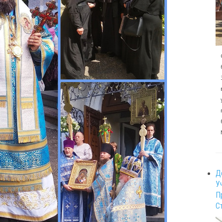
Д
У
П
С