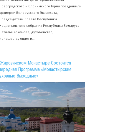
Новогрудского и Слонимского Гурия поздравили
архиереи Белорусского Экзархата,
Председатель Совета Республики
Национального собрания Республики Беларусь
Наталья Кочанова, духовенство,
монашествующие и...
 Жировичском Монастыре Состоится
чередная Программа «Монастырские
уховные Выходные»