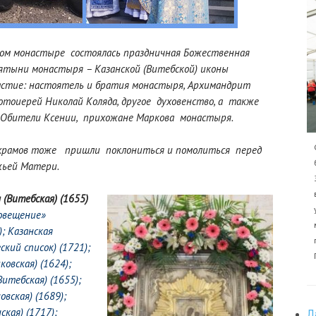
ком монастыре состоялась праздничная Божественная
вятыни монастыря –
Казанской (Витебской) иконы
астие: настоятель и братия монастыря, Архимандрит
отоиерей Николай Коляда, другое духовенство, а также
Обители Ксении, прихожане Маркова монастыря.
 храмов тоже
пришли поклониться и помолиться перед
жьей Матери.
(Витебская) (1655)
овещение»
)
;
Казанская
ский список) (1721)
;
ковская) (1624)
;
Витебская) (1655)
;
овская) (1689)
;
ская) (1717)
;
Д