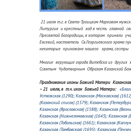
21 июля т.г. в Свято-Троицком Марковом мужс
Литургия и крестный ход в честь главной с
Пресвятой Богородицы, в котором приняли
уч
Евсевий, настоятель Св.Георгиевского храма
пр
некоторые прихожане нашего храма, сестры 
Многие верующие города Витебска из других
Ссвятым Чудотворным Образом
Казанской Бо
Празднование иконы Божией Матери Казанская 
– 21 июля, в т.ч. икон Божьей Матери:
«Благ
Устюжская (1290)
;
Казанская (Московская) (1612
(Казанский список) (1579)
;
Казанская (Петербург
Казанская (Ярославская) (1588)
;
Казанская (Вязни
Казанская (Нижнеломовская) (1643)
;
Казанская (
Казанская (Тобольская) (1661)
;
Казанская (Каплун
Казанская (Тамбовская) (1695)
;
Казанская (Пензен