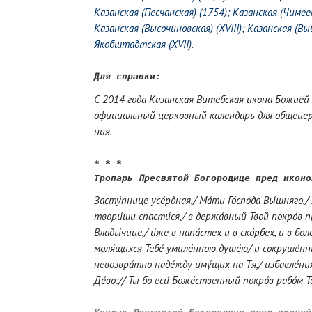
Казанская (Песчанская) (1754)
;
Казанская (Чимеев
Казанская (Высочиновская) (XVIII)
;
Казанская (Вы
Якобштадтская (XVII)
.
Для справки:
С 2014 го­да Ка­зан­ская Ви­теб­ская ико­на Бо­жи­ей
офи­ци­аль­ный цер­ков­ный ка­лен­дарь для об­ще­цер­
ния.
* * *

Тропарь Пресвятой Богородице пред иконо
Засту́пнице усе́рдная,/ Ма́ти Го́спода Вы́шняго,/ 
твори́ши спасти́ся,/ в держа́вный Твой покро́в п
Влады́чице,/ и́же в напа́стех и в ско́рбех, и в бо
моля́щихся Тебе́ умиле́нною душе́ю/ и сокруше́нны
невозвра́тно наде́жду иму́щих на Тя,/ избавле́ния 
Де́во:// Ты бо еси́ Боже́ственный покро́в рабо́м Т