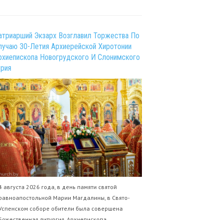
атриарший Экзарх Возглавил Торжества По
лучаю 30-Летия Архиерейской Хиротонии
рхиепископа Новогрудского И Слонимского
урия
4 августа 2026 года, в день памяти святой
равноапостольной Марии Магдалины, в Свято-
Успенском соборе обители была совершена
Божественная литургия. Архиепископа