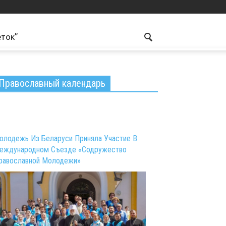
еток”
Православный календарь
олодежь Из Беларуси Приняла Участие В
еждународном Съезде «Содружество
равославной Молодежи»