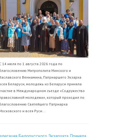
С 14 июля по 1 августа 2026 года по
благословению Митрополита Минского и
Заславского Вениамина, Патриаршего Экзарха
всея Беларуси, молодежь из Беларуси приняла
участие в Международном съезде «Содружество
православной молодежи», который проходил по
благословению Святейшего Патриарха
Московского и всея Руси...
елегация Белорусского Экзархата Приняла