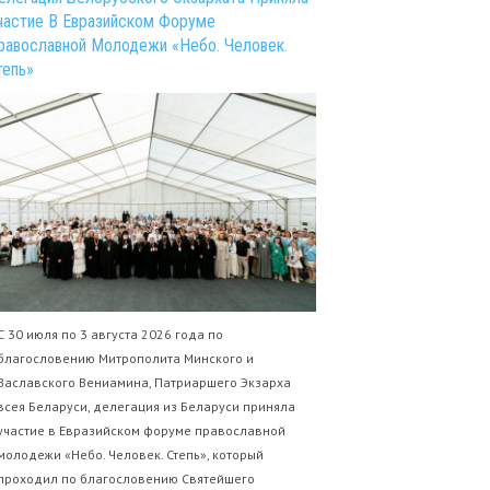
частие В Евразийском Форуме
равославной Молодежи «Небо. Человек.
тепь»
С 30 июля по 3 августа 2026 года по
благословению Митрополита Минского и
Заславского Вениамина, Патриаршего Экзарха
всея Беларуси, делегация из Беларуси приняла
участие в Евразийском форуме православной
молодежи «Небо. Человек. Степь», который
проходил по благословению Святейшего