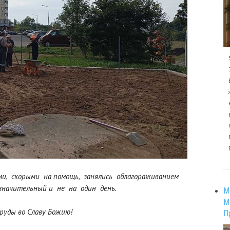
и, скорыми на помощь, занялись облагораживанием
начительный и не на один день.
М
М
труды во Славу Божию!
П