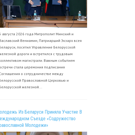
5 августа 2026 года Митрополит Минский и
Заславский Вениамин, Патриарший Экзарх всея
Беларуси, посетил Управление Белорусской
железной дороги и встретился с трудовым
коллективом магистрали. Важным событием
встречи стала церемония подписания
Соглашения о сотрудничестве между
Белорусской Православной Церковью и
Белорусской железной...
олодежь Из Беларуси Приняла Участие В
еждународном Съезде «Содружество
равославной Молодежи»