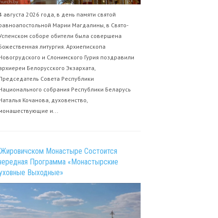
4 августа 2026 года, в день памяти святой
равноапостольной Марии Магдалины, в Свято-
Успенском соборе обители была совершена
Божественная литургия. Архиепископа
Новогрудского и Слонимского Гурия поздравили
архиереи Белорусского Экзархата,
Председатель Совета Республики
Национального собрания Республики Беларусь
Наталья Кочанова, духовенство,
монашествующие и...
 Жировичском Монастыре Состоится
чередная Программа «Монастырские
уховные Выходные»