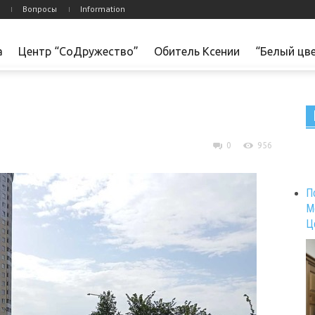
Вопросы
Information
а
Центр “СоДружество”
Обитель Ксении
“Белый цв
0
956
П
М
Ц