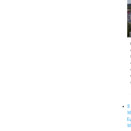
В
М
Б
М