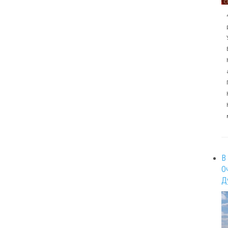
В
О
Д