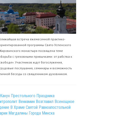
Ближайшая встреча ежемесячной практико-
ориентированной программы Свято-Успенского
Жировичского монастыря посвящена теме
«Борьба с греховными привычками: от рабства к
свободе». Участников ждут богослужения,
трудовые послушания, семинары и возможность
личной беседы со священником-духовником.
 Канун Престольного Праздника
итрополит Вениамин Возглавил Всенощное
дение В Храме Святой Равноапостольной
арии Магдалины Города Минска