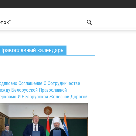
еток”
Православный календарь
одписано Соглашение О Сотрудничестве
ежду Белорусской Православной
ерковью И Белорусской Железной Дорогой