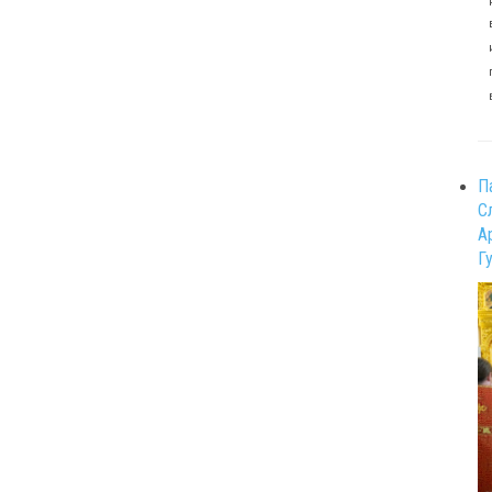
П
С
А
Г