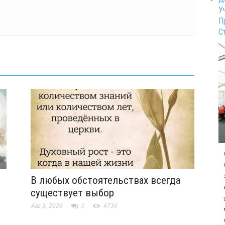
У
П
С
В любых обстоятельствах всегда
существует выбор
Авг 3, 2026
0
4736