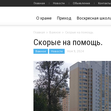
Главная
Новости
Объявления
Контакты
О храме
Приход
Воскресная школ
Главная
Важное
Скорые на помощь.
Скорые на помощь.
Важное
Новости
Ноя 9, 2024