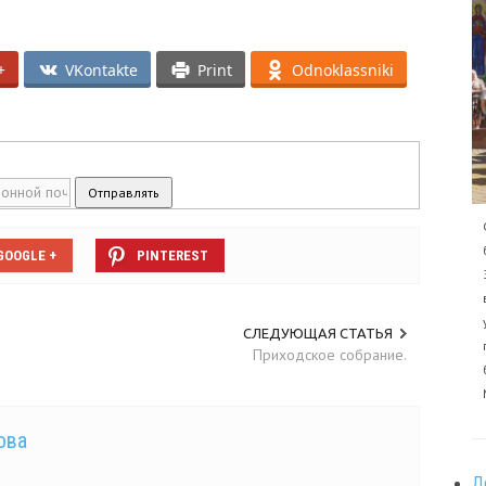
+
VKontakte
Print
Odnoklassniki
GOOGLE +
PINTEREST
СЛЕДУЮЩАЯ СТАТЬЯ
Приходское собрание.
ова
Д