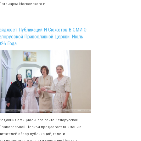
Патриарха Московского и...
айджест Публикаций И Сюжетов В СМИ О
елорусской Православной Церкви: Июль
026 Года
Редакция официального сайта Белорусской
Православной Церкви предлагает вниманию
читателей обзор публикаций, теле- и
радиосюжетов о жизни и служении Церкви,