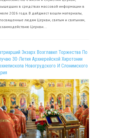
вышедших в средствах массовой информации в
июле 2026 года. В дайджест вошли материалы,
посвященные людям Церкви, святым и святыням,
взаимодействию Церкви...
атриарший Экзарх Возглавил Торжества По
лучаю 30-Летия Архиерейской Хиротонии
рхиепископа Новогрудского И Слонимского
урия