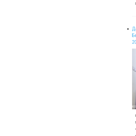
Д
Б
2