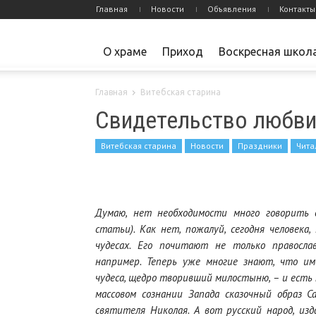
Главная
Новости
Объявления
Контакты
О храме
Приход
Воскресная школ
Главная
Витебская старина
Свидетельство любви
Витебская старина
Новости
Праздники
Чита
Думаю, нет необходимости много говорить 
статьи). Как нет, пожалуй, сегодня человек
чудесах. Его почитают не только православ
например. Теперь уже многие знают, что им
чудеса, щедро творивший милостыню, – и есть 
массовом сознании Запада сказочный образ С
святителя Николая. А вот русский народ, из