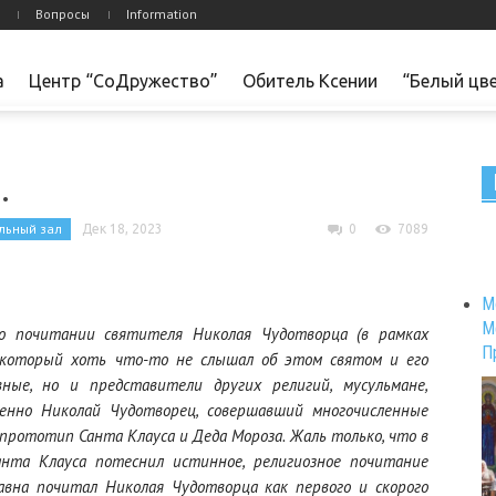
Вопросы
Information
а
Центр “СоДружество”
Обитель Ксении
“Белый цв
.
льный зал
Дек 18, 2023
0
7089
М
М
о почитании святителя Николая Чудотворца (в рамках
П
а, который хоть что-то не слышал об этом святом и его
ные, но и представители других религий, мусульмане,
енно Николай Чудотворец, совершавший многочисленные
прототип Санта Клауса и Деда Мороза. Жаль только, что в
анта Клауса потеснил истинное, религиозное почитание
давна почитал Николая Чудотворца как первого и скорого