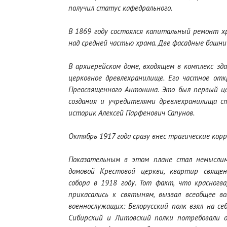
получил статус кафедрального.
В 1869 году состоялся капитальный ремонт х
над средней частью храма. Две фасадные башни 
В архиерейском доме, входящем в комплекс зда
церковное древлехранилище. Его частное от
Преосвященного Антонина. Это был первый це
создания и учредителями древлехранилища с
историк Алексей Парфенович Сапунов.
Октябрь 1917 года сразу внес трагические кор
Показательным в этом плане стал немыслимы
домовой Крестовой церкви, квартир священ
собора в 1918 году. Тот факт, что красногв
прикасались к святыням, вызвал всеобщее 
военнослужащих: Белорусский полк взял на себ
Сибирский и Литовский полки потребовали 