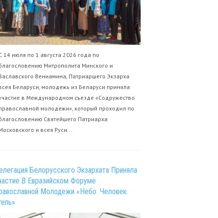
С 14 июля по 1 августа 2026 года по
благословению Митрополита Минского и
Заславского Вениамина, Патриаршего Экзарха
всея Беларуси, молодежь из Беларуси приняла
участие в Международном съезде «Содружество
православной молодежи», который проходил по
благословению Святейшего Патриарха
Московского и всея Руси...
елегация Белорусского Экзархата Приняла
частие В Евразийском Форуме
равославной Молодежи «Небо. Человек.
тепь»