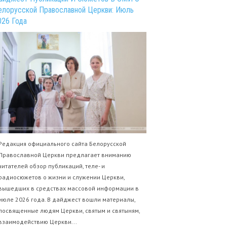
елорусской Православной Церкви: Июль
026 Года
Редакция официального сайта Белорусской
Православной Церкви предлагает вниманию
читателей обзор публикаций, теле- и
радиосюжетов о жизни и служении Церкви,
вышедших в средствах массовой информации в
июле 2026 года. В дайджест вошли материалы,
посвященные людям Церкви, святым и святыням,
взаимодействию Церкви...