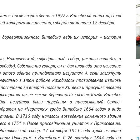
рамов после возрождения в 1992 г. Витебской епархии, стал
лей которого молитвенно, соборно отметили 12 декабря.
 дореволюционного Витебска, ведь их история – история
о, Николаевский кафедральный собор, располагавшийся в
вободы). Собственно говоря, он и дал площади это название
До этого здание принадлежало иезуитам. А если заглянуть
начально в этом районе находилась православная церковь
построена во второй половине XII века и просуществовала
построили на ее месте деревянный костел. Когда Витебск
ройки иезуитов были переданы в православный Свято-
ображен на «Чертежах града Витебска 1664 года» в виде
стиями. В 1716 году началось возведение каменного здания
еся в 1731 г. После присоединения униатов к Православию,
иколаевский собор. 17 октября 1843 года храм освящен
опом Полоцким и Витебским. С 26 октября 1844 года он
Д