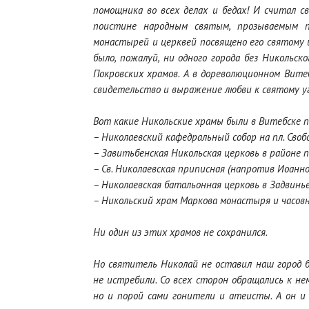
помощника во всех делах и бедах! И считал 
поистине народным святым, прозываемым п
монастырей и церквей посвящено его святому им
было, пожалуй, ни одного города без Никольско
Покровских храмов. А в дореволюционном Вите
свидетельство и выражение любви к святому у
Вот какие Никольские храмы были в Витебске по
– Николаевский кафедральный собор на пл. Своб
– Завитьбенская Никольская церковь в районе 
– Св. Николаевская приписная (напротив Иоанно
– Николаевская батальонная церковь в Задвинье
– Никольский храм Маркова монастыря и часовн
Ни один из этих храмов не сохранился.
Но святитель Николай не оставил наш город б
не истребили. Со всех сторон обращались к н
но и порой сами гонители и атеисты. А он и 