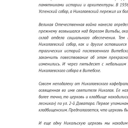
памятниками истории и архитектуры. В 1936 
Успенский собор, а Николаевский пережил их бо
Великая Отечественная война нанесла определ
прежнему возвышался над берегом Витьбы, окол
склад отдела социального обеспечения. Тем
Николаевский собор, как и другие оставшиеся 
трагических историй послевоенного Витебска
закончить повествование об этом прекрасно
изменились. И через пятьдесят с небольшим 
Николаевского собора в Витебске.
Совсем неподалеку от Николаевского кафедраль
освященная во имя святителя Николая. Ее на
более точно, то церковь и кладбище находили
лесника») по ул. 2-й Доватора. Первое упомина
кладбищенским. Предполагается, что церковь б
И еще одну Никольскую церковь мы находим 