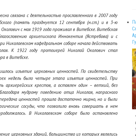
есно связана с деятельностью прославленного в 2007 году
П
ского (память празднуется 12 сентября (н.ст.) и в 3-ю
С
Околович с мая 1919 года проживал в Витебске. Витебская
А
лагословению архиепископа Иннокентия (Ястребова) и с
Г
при Николаевском кафедральном соборе начала действовать
олая. К 1922 году протоиерей Николай Околович стал
ра в Витебске.
ишлось изъятие церковных ценностей. По свидетельству
рех недель было четыре этапа изъятия ценностей. При
ь архиерейских крестов, а оставлен один – ветхий, без
лагодаря мудрому поведению отца Николая, напрасного
 передача ценностей прошла достаточно мирно, но и были
гические сосуды, что позволило вновь совершать в нем
родолжалось. В Николаевском соборе было остановлено
шение церковных зданий, большинство из которых являлись