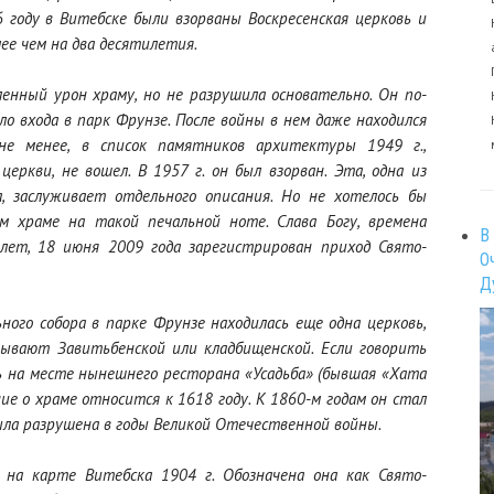
году в Витебске были взорваны Воскресенская церковь и
лее чем на два десятилетия.
енный урон храму, но не разрушила основательно. Он по-
о входа в парк Фрунзе. После войны в нем даже находился
 не менее, в список памятников архитектуры 1949 г.,
церкви, не вошел. В 1957 г. он был взорван. Эта, одна из
, заслуживает отдельного описания. Но не хотелось бы
м храме на такой печальной ноте. Слава Богу, времена
В
лет, 18 июня 2009 года зарегистрирован приход Свято-
О
Д
ного собора в парке Фрунзе находилась еще одна церковь,
зывают Завитьбенской или кладбищенской. Если говорить
сь на месте нынешнего ресторана «Усадьба» (бывшая «Хата
ние о храме относится к 1618 году. К 1860-м годам он стал
ыла разрушена в годы Великой Отечественной войны.
на карте Витебска 1904 г. Обозначена она как Свято-