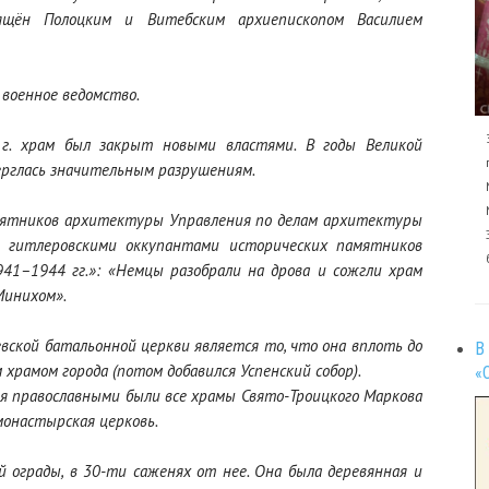
ящён Полоцким и Витебским архиепископом Василием
 военное ведомство.
 г. храм был закрыт новыми властями. В годы Великой
ерглась значительным разрушениям.
мятников архитектуры Управления по делам архитектуры
 гитлеровскими оккупантами исторических памятников
1–1944 гг.»: «Немцы разобрали на дрова и сожгли храм
Минихом».
ской батальонной церкви является то, что она вплоть до
В
храмом города (потом добавился Успенский собор).
«
ния православными были все храмы Свято-Троицкого Маркова
монастырская церковь.
й ограды, в 30-ти саженях от нее. Она была деревянная и