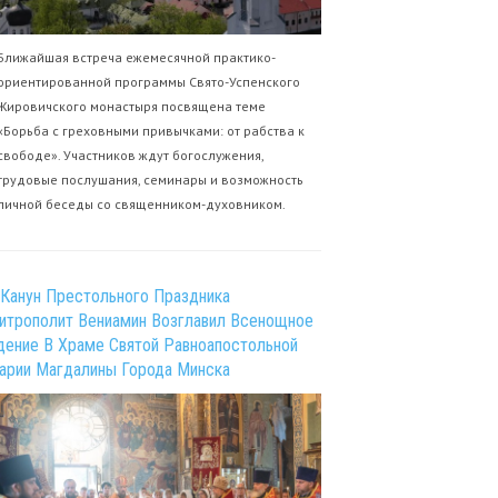
Ближайшая встреча ежемесячной практико-
ориентированной программы Свято-Успенского
Жировичского монастыря посвящена теме
«Борьба с греховными привычками: от рабства к
свободе». Участников ждут богослужения,
трудовые послушания, семинары и возможность
личной беседы со священником-духовником.
 Канун Престольного Праздника
итрополит Вениамин Возглавил Всенощное
дение В Храме Святой Равноапостольной
арии Магдалины Города Минска