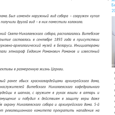
Б
2
рама. Был изменён наружный вид собора – сооружен купол
получили другой вид – в них поместили колокола.
ний Свято-Николаевского собора, располагалось Витебское
крытие состоялось в сентябре 1893 года в присутствии
рковно-археологический музей в Беларуси. Инициаторами
тали этнограф Евдоким Романович Романов и известный
рективы в размеренную жизнь Церкви.
й ранее обыск красногвардейцами архиерейского дома,
нослужителей Витебского Николаевского кафедрального
ардейцы в шапках, с оружием в руках вошли в алтарь и
возмущение и побудил к действиям в защиту веры даже
я охрану Николаевского собора и архиерейского дома. 5-й
от революционного комитета прекратить нападения на