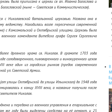
рковь была приписана к церкви св ап. Иоанна Богослова и
. Богословской (ныне — Советская и Коммунистическая).
ся с Николаевской батальонной церковью. Названа она в
му ведомству. Находилась возле пересечения современной
не) с Комсомольской и Октябрьской улицами. Церковь была
 военного коменданта Витебска графа Сергея Сергеевича
более древнего храма св. Николая. В грамоте 1703 года
роде солодоваренного, пивоваренного и винокуренного цехов
III веке один из городских рынков (предок современного
В
ной ул. Советской Армии.
М
Б
(от улицы Октябрьской до улицы Ильинского) до 1948 года
М
мировалась к концу XVIII века, а название получила после
 святителя Николая.
зднена и передана из военного управления в епархиальное с
том же году были выделены средства на её ремонт, и 25