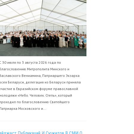
С 30 июля по 3 августа 2026 года по
благословению Митрополита Минского и
Заславского Вениамина, Патриаршего Экзарха
всея Беларуси, делегация из Беларуси приняла
участие в Евразийском форуме православной
молодежи «Небо. Человек. Степь», который
проходил по благословению Святейшего
Патриарха Московского и...
айджест Публикаций И Сюжетов В СМИ О