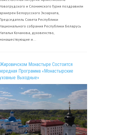
Новогрудского и Слонимского Гурия поздравили
архиереи Белорусского Экзархата,
Председатель Совета Республики
Национального собрания Республики Беларусь
Наталья Кочанова, духовенство,
монашествующие и...
 Жировичском Монастыре Состоится
чередная Программа «Монастырские
уховные Выходные»