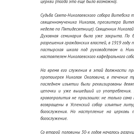
церкви (тогда это еще было возможно).
Судьба Свято-Николаевского собора Витебска т
священномученика Николая, пресвитера Витеб
неделю по Пятидесятнице). Священник Николай 
Духовная семинария была уже закрыта. По б
разрешения гражданских властей, в 1919 году 
пастырская школа под руководством о. Ник
настоятелем Николаевского кафедрального собо
На время его служения в этой должности пр
протоиерея Николая Околовича, в течение т
последнем изъятии были реквизированы девят
цепочки и уже вышедший из употребления. Б
кровопролития не произошло: не только сама
возвращены в Успенский собор изъятые литур
богослужения. Но наступление на церковь п
богослужение.
Со второй половины 30-х годов началось разру