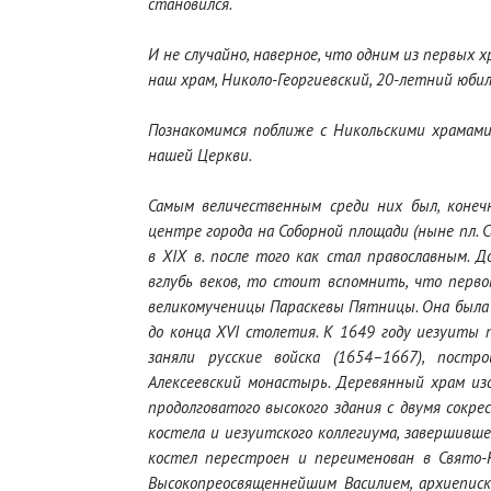
становился.
И не случайно, наверное, что одним из первых х
наш храм, Николо-Георгиевский, 20-летний юби
Познакомимся поближе с Никольскими храмами
нашей Церкви.
Самым величественным среди них был, конечн
центре города на Соборной площади (ныне пл. С
в ХIX в. после того как стал православным. 
вглубь веков, то стоит вспомнить, что перво
великомученицы Параскевы Пятницы. Она была 
до конца XVI столетия. К 1649 году иезуиты 
заняли русские войска (1654–1667), пост
Алексеевский монастырь. Деревянный храм из
продолговатого высокого здания с двумя сокре
костела и иезуитского коллегиума, завершивше
костел перестроен и переименован в Свято-Н
Высокопреосвященнейшим Василием, архиеписк