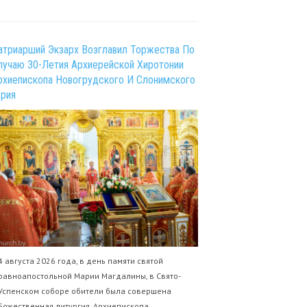
атриарший Экзарх Возглавил Торжества По
лучаю 30-Летия Архиерейской Хиротонии
рхиепископа Новогрудского И Слонимского
урия
4 августа 2026 года, в день памяти святой
равноапостольной Марии Магдалины, в Свято-
Успенском соборе обители была совершена
Божественная литургия. Архиепископа