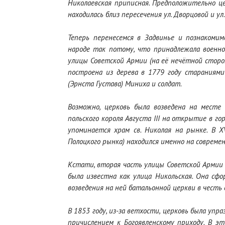
Николаевская приписная. Предположительно це
находилась близ пересечения ул. Дворцовой и ул
Теперь перенесемся в Задвинье и познакомим
народе так потому, что принадлежала военно
улицы Советской Армии (на её нечётной сторо
построена из дерева в 1779 году стараниями
(Эрнста Густава) Миниха и солдат.
Возможно, церковь была возведена на месте 
польского короля Августа III на открытие в го
упоминается храм св. Николая на рынке. В XV
Полоцкого рынка) находился именно на современ
Кстати, вторая часть улицы Советской Армии 
была известна как улица Никольская. Она сфор
возведения на ней батальонной церкви в честь
В 1853 году, из-за ветхости, церковь была упра
причислением к Богоявленскому приходу. В э