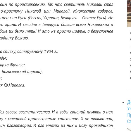
своим по происхождению. Так что святитель Николай стал
о-простому Николой или Миколой. Множество соборов,
ени на Руси (Россия, Украина, Беларусь – Святая Русь). Не
го храма. И сегодня в Беларуси больше всего Никольских и
бске их было пять! И это не просто цифры, а безусловное
годнику Божию.
 списку, датируемому 1904 г.:
оды;
парка Фрунзе;
-Богословской церкви);
;
я Св.Николая.
Д
У
ез своего заступничества. И в годы гонений память о нем
П
ему с молитвой притесняемые христиане. И не только они,
С
им благотворил. И для многих из них к Богу проводником