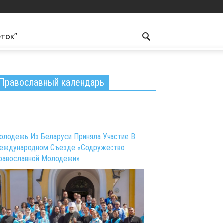
еток”
Православный календарь
олодежь Из Беларуси Приняла Участие В
еждународном Съезде «Содружество
равославной Молодежи»